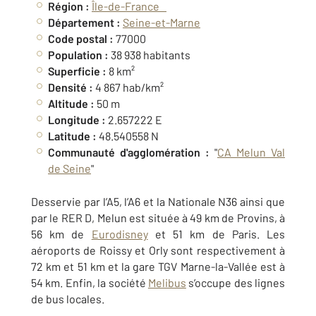
Région :
Île-de-France
Département :
Seine-et-Marne
Code postal :
77000
Population :
38 938 habitants
Superficie :
8 km²
Densité :
4 867 hab/km²
Altitude :
50 m
Longitude :
2.657222 E
Latitude :
48.540558 N
Communauté d'agglomération :
"
CA Melun Val
de Seine
"
Desservie par l’A5, l’A6 et la Nationale N36 ainsi que
par le RER D, Melun est située à 49 km de Provins, à
56 km de
Eurodisney
et 51 km de Paris. Les
aéroports de Roissy et Orly sont respectivement à
72 km et 51 km et la gare TGV Marne-la-Vallée est à
54 km. Enfin, la société
Melibus
s’occupe des lignes
de bus locales.