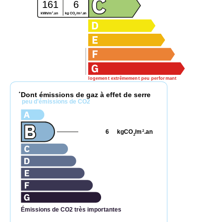
161
6
2
2
kg CO
/m
.an
kWh/m
.an
2
logement extrêmement peu performant
Dont émissions de gaz à effet de serre
*
peu d'émissions de CO2
6
kgCO
/m
.an
2
2
Émissions de CO2 très importantes