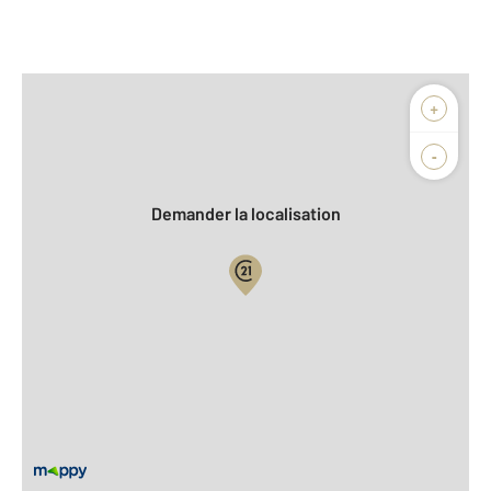
Afficher sur la carte :
+
Agence
Biens vendus
-
Demander la localisation
Vue globale
2
Surface totale : 56,1 m
2
Surface habitable : 56 m
Type d'appartement : F2
ème
Étage : 3
Nombre de pièces : 2
[Voir le détail]