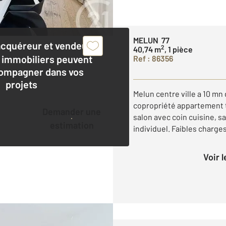
MELUN 77
acquéreur et vendeur,
2
40,74 m
, 1 pièce
 immobiliers peuvent
Ref : 86356
ompagner dans vos
projets
Melun centre ville a 10 mn
copropriété appartement t
Demander une
salon avec coin cuisine, s
estimation
individuel. Faibles charges
Voir 