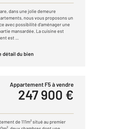
gare, dans une jolie demeure
partements, nous vous proposons un
èce avec possibilité d'aménager une
artie mansardée. La cuisine est
nt est ...
le détail du bien
Appartement F5 à vendre
247 900 €
rtement de 111m² situé au premier
 50m², deux chambres dont une