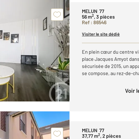
MELUN 77
2
56 m
, 3 pièces
Ref : 86546
Visiter le site dédié
En plein cœur du centre vi
place Jacques Amyot dans
sécurisée de 2015, un app
se compose, au rez-de-chau
Voir 
MELUN 77
2
37,77 m
, 2 pièces