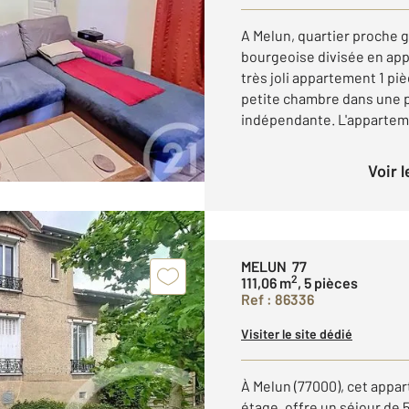
A Melun, quartier proche 
bourgeoise divisée en ap
très joli appartement 1 pi
petite chambre dans une p
indépendante. L'apparteme
Voir 
MELUN 77
2
111,06 m
, 5 pièces
Ref : 86336
Visiter le site dédié
À Melun (77000), cet appa
étage, offre un séjour de