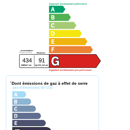
logement extrêmement performant
consommation
(énergie primaire)
émissions
434
91
2
2
kg CO
/m
.an
kWh/m
.an
2
logement extrêmement peu performant
Dont émissions de gaz à effet de serre
*
peu d'émissions de CO2