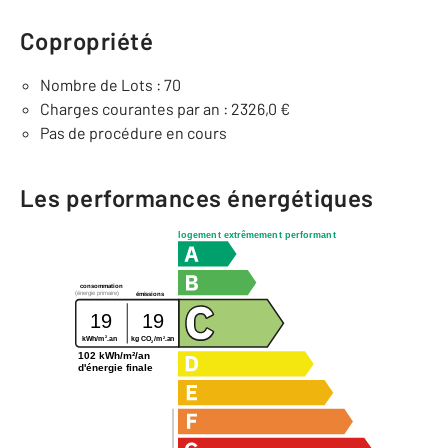
Copropriété
Nombre de Lots : 70
Charges courantes par an : 2326,0 €
Pas de procédure en cours
Les performances énergétiques
logement extrêmement performant
consommation
(énergie primaire)
émissions
19
19
2
2
kg CO
/m
.an
kWh/m
.an
2
102 kWh/m²/an
d'énergie finale