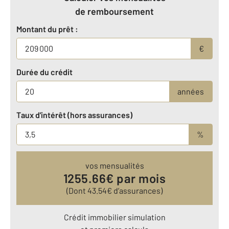
de remboursement
Montant du prêt :
€
Durée du crédit
années
Taux d'intérêt (hors assurances)
%
vos mensualités
1255.66
€ par mois
(Dont
43.54
€ d’assurances)
Crédit immobilier simulation