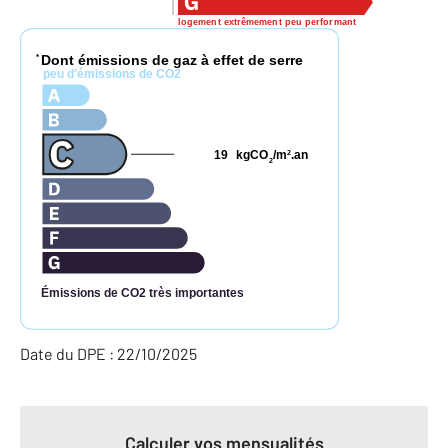
logement extrêmement peu performant
Dont émissions de gaz à effet de serre
*
peu d'émissions de CO2
19
kgCO
/m
.an
2
2
Émissions de CO2 très importantes
Date du DPE : 22/10/2025
Calculer vos mensualités