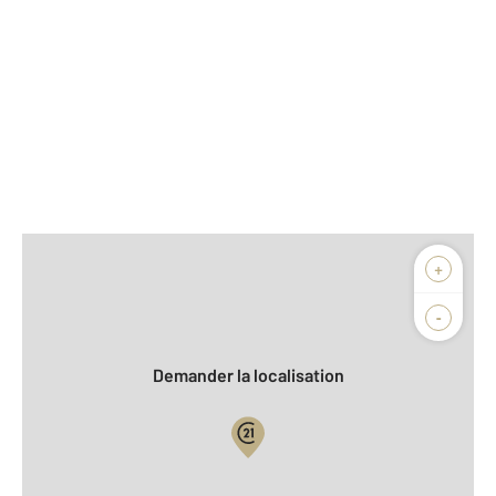
Afficher sur la carte :
+
Agence
Biens vendus
-
Demander la localisation
Vue globale