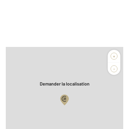
Afficher sur la carte :
+
Agence
Biens vendus
-
Demander la localisation
Vue globale
2
Surface totale : 39 m
2
Surface habitable : 39 m