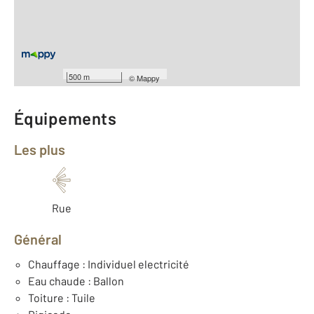
Type d'appartement : F2
er
Étage : 1
Nombre de pièces : 2
[Voir le détail]
Type de construction : Traditionnelle
Année construction : 1900
500 m
©
Mappy
Équipements
Les plus
Rue
Général
Chauffage : Individuel electricité
Eau chaude : Ballon
Toiture : Tuile