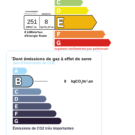
consommation
(énergie primaire)
émissions
251
8
2
2
kg CO
/m
.an
kWh/m
.an
2
8 kWh/m²/an
d'énergie finale
logement extrêmement peu performant
Dont émissions de gaz à effet de serre
*
peu d'émissions de CO2
8
kgCO
/m
.an
2
2
Émissions de CO2 très importantes