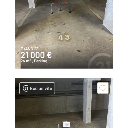
MELUN 77
21 000 €
2
24 m
, Parking
Exclusivité